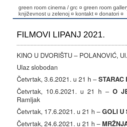
green room cinema / grc
¤
green room gallery
književnost u zelenoj
¤
kontakt
¤
donatori
¤
FILMOVI LIPANJ 2021.
KINO U DVORIŠTU – POLANOVIĆ, Ul.
Ulaz slobodan
Četvrtak, 3.6.2021. u 21 h –
STARAC 
Četvrtak, 10.6.2021. u 21 h –
O J
Ramljak
Četvrtak, 17.6.2021. u 21 h –
GOLI U
Četvrtak, 24.6.2021. u 21 h –
MRŽNJ