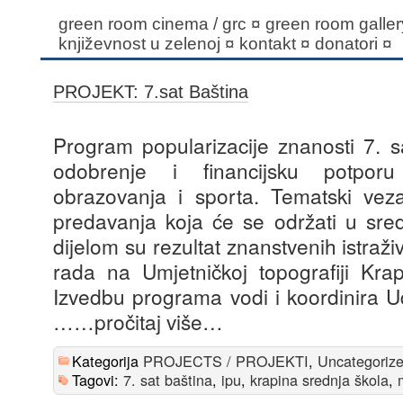
green room cinema / grc
¤
green room gallery
književnost u zelenoj
¤
kontakt
¤
donatori
¤
PROJEKT: 7.sat Baština
Program popularizacije znanosti 7. s
odobrenje i financijsku potporu 
obrazovanja i sporta. Tematski vez
predavanja koja će se održati u sre
dijelom su rezultat znanstvenih istraž
rada na Umjetničkoj topografiji Kra
Izvedbu programa vodi i koordinira
…
…pročitaj više…
Kategorija
PROJECTS / PROJEKTI
,
Uncategoriz
Tagovi:
7. sat baština
,
ipu
,
krapina srednja škola
,