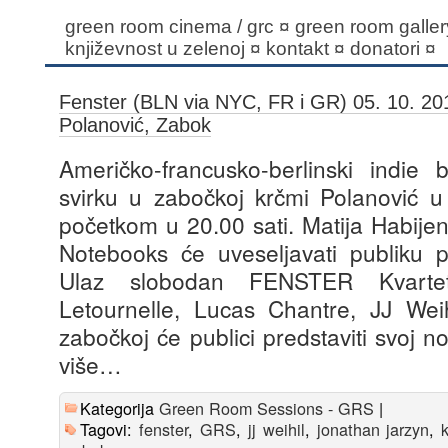
green room cinema / grc
¤
green room gallery
književnost u zelenoj
¤
kontakt
¤
donatori
¤
Fenster (BLN via NYC, FR i GR) 05. 10. 2
Polanović, Zabok
Američko-francusko-berlinski indie
svirku u zabočkoj krčmi Polanović u 
početkom u 20.00 sati. Matija Habij
Notebooks će uveseljavati publiku 
Ulaz slobodan FENSTER Kvarte
Letournelle, Lucas Chantre, JJ Wei
zabočkoj će publici predstaviti svoj 
više…
Kategorija
Green Room Sessions - GRS
|
Tagovi:
fenster
,
GRS
,
jj weihil
,
jonathan jarzyn
,